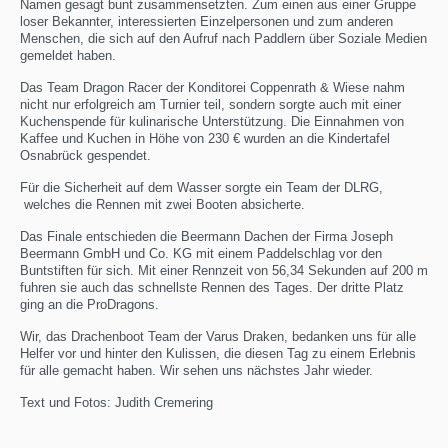
Namen gesagt bunt zusammensetzten. Zum einen aus einer Gruppe
loser Bekannter, interessierten Einzelpersonen und zum anderen
Menschen, die sich auf den Aufruf nach Paddlern über Soziale Medien
gemeldet haben.
Das Team Dragon Racer der Konditorei Coppenrath & Wiese nahm
nicht nur erfolgreich am Turnier teil, sondern sorgte auch mit einer
Kuchenspende für kulinarische Unterstützung. Die Einnahmen von
Kaffee und Kuchen in Höhe von 230 € wurden an die Kindertafel
Osnabrück gespendet.
Für die Sicherheit auf dem Wasser sorgte ein Team der DLRG,
welches die Rennen mit zwei Booten absicherte.
Das Finale entschieden die Beermann Dachen der Firma Joseph
Beermann GmbH und Co. KG mit einem Paddelschlag vor den
Buntstiften für sich. Mit einer Rennzeit von 56,34 Sekunden auf 200 m
fuhren sie auch das schnellste Rennen des Tages. Der dritte Platz
ging an die ProDragons.
Wir, das Drachenboot Team der Varus Draken, bedanken uns für alle
Helfer vor und hinter den Kulissen, die diesen Tag zu einem Erlebnis
für alle gemacht haben. Wir sehen uns nächstes Jahr wieder.
Text und Fotos: Judith Cremering