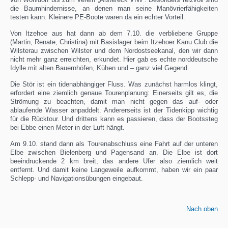
die Baumhindernisse, an denen man seine Manövrierfähigkeiten
testen kann. Kleinere PE-Boote waren da ein echter Vorteil.
Von Itzehoe aus hat dann ab dem 7.10. die verbliebene Gruppe
(Martin, Renate, Christina) mit Basislager beim Itzehoer Kanu Club die
Wilsterau zwischen Wilster und dem Nordostseekanal, den wir dann
nicht mehr ganz erreichten, erkundet. Hier gab es echte norddeutsche
Idylle mit alten Bauernhöfen, Kühen und – ganz viel Gegend.
Die Stör ist ein tidenabhängiger Fluss. Was zunächst harmlos klingt,
erfordert eine ziemlich genaue Tourenplanung: Einerseits gilt es, die
Strömung zu beachten, damit man nicht gegen das auf- oder
ablaufende Wasser anpaddelt. Andererseits ist der Tidenkipp wichtig
für die Rücktour. Und drittens kann es passieren, dass der Bootssteg
bei Ebbe einen Meter in der Luft hängt.
Am 9.10. stand dann als Tourenabschluss eine Fahrt auf der unteren
Elbe zwischen Bielenberg und Pagensand an. Die Elbe ist dort
beeindruckende 2 km breit, das andere Ufer also ziemlich weit
entfernt. Und damit keine Langeweile aufkommt, haben wir ein paar
Schlepp- und Navigationsübungen eingebaut.
Nach oben