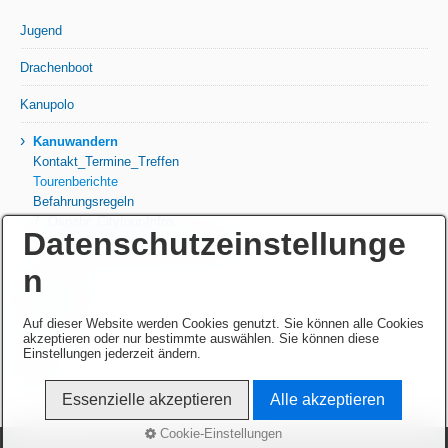
Jugend
Drachenboot
Kanupolo
›
Kanuwandern
Kontakt_Termine_Treffen
Tourenberichte
Befahrungsregeln
7. Osnabr. Citytour-Infos
Datenschutzeinstellunge
5. Osnabrücker Citytour - Bericht
n
Rennkajak
Auf dieser Website werden Cookies genutzt. Sie können alle Cookies
Senioren
akzeptieren oder nur bestimmte auswählen. Sie können diese
Einstellungen jederzeit ändern.
SUP
Essenzielle akzeptieren
Alle akzeptieren
Cookie-Einstellungen