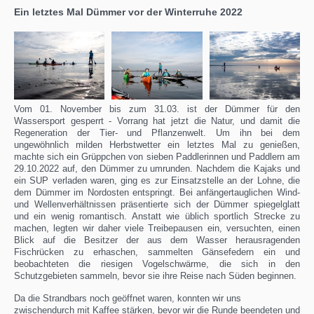
Ein letztes Mal Dümmer vor der Winterruhe 2022
Vom 01. November bis zum 31.03. ist der Dümmer für den
Wassersport gesperrt - Vorrang hat jetzt die Natur, und damit die
Regeneration der Tier- und Pflanzenwelt. Um ihn bei dem
ungewöhnlich milden Herbstwetter ein letztes Mal zu genießen,
machte sich ein Grüppchen von sieben Paddlerinnen und Paddlern am
29.10.2022 auf, den Dümmer zu umrunden. Nachdem die Kajaks und
ein SUP verladen waren, ging es zur Einsatzstelle an der Lohne, die
dem Dümmer im Nordosten entspringt. Bei anfängertauglichen Wind-
und Wellenverhältnissen präsentierte sich der Dümmer spiegelglatt
und ein wenig romantisch. Anstatt wie üblich sportlich Strecke zu
machen, legten wir daher viele Treibepausen ein, versuchten, einen
Blick auf die Besitzer der aus dem Wasser herausragenden
Fischrücken zu erhaschen, sammelten Gänsefedern ein und
beobachteten die riesigen Vogelschwärme, die sich in den
Schutzgebieten sammeln, bevor sie ihre Reise nach Süden beginnen.
Da die Strandbars noch geöffnet waren, konnten wir uns
zwischendurch mit Kaffee stärken, bevor wir die Runde beendeten und