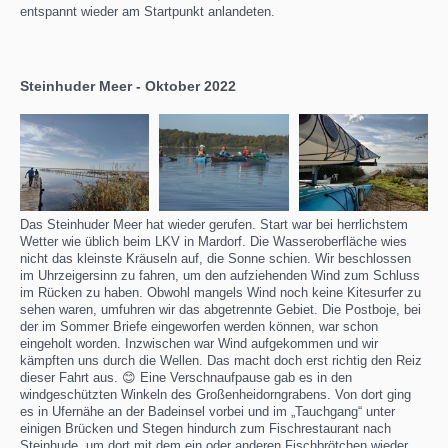
entspannt wieder am Startpunkt anlandeten.
Steinhuder Meer - Oktober 2022
Das Steinhuder Meer hat wieder gerufen. Start war bei herrlichstem
Wetter wie üblich beim LKV in Mardorf. Die Wasseroberfläche wies
nicht das kleinste Kräuseln auf, die Sonne schien. Wir beschlossen
im Uhrzeigersinn zu fahren, um den aufziehenden Wind zum Schluss
im Rücken zu haben. Obwohl mangels Wind noch keine Kitesurfer zu
sehen waren, umfuhren wir das abgetrennte Gebiet. Die Postboje, bei
der im Sommer Briefe eingeworfen werden können, war schon
eingeholt worden. Inzwischen war Wind aufgekommen und wir
kämpften uns durch die Wellen. Das macht doch erst richtig den Reiz
dieser Fahrt aus. 😊 Eine Verschnaufpause gab es in den
windgeschützten Winkeln des Großenheidorngrabens. Von dort ging
es in Ufernähe an der Badeinsel vorbei und im „Tauchgang“ unter
einigen Brücken und Stegen hindurch zum Fischrestaurant nach
Steinhude, um dort mit dem ein oder anderen Fischbrötchen wieder