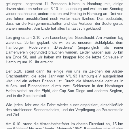
gelungen: Insgesamt 11 Personen fuhren in Hamburg mit, einige
davon starteten schon am 3.10. in Lauenburg und wollten am Sonntag
wieder nachhause, andere reisten erst Freitag in Hamburg an. Drei von
uns fuhren anschließend noch weiter nach Itzehoe. Das bedeutete,
dass wir die Fahrgemeinschaften und das Verladen der Boote genau
planen mussten. Am Ende hat alles fantastisch geklappt!
Los ging es am 3.10. von Lauenburg bis Geesthacht. Am zweiten Tag
waren ca. 35 km geplant, die wir bis zu unserem Schlafplatz, dem
Hamburger Ruderverein „Dresdenia“ (ursprünglich als reiner
Damenverein gegründet) brauchen würden. Leider wurden aus 35 km
am Ende 50, und wir haben mit knapper Not die letzte Schleuse in
Hamburg um 19 Uhr erreicht.
Der 5.10. stand dann für einige von uns im Zeichen der Alster-
Grachtenfahrt, die jedes Jahr vom VfL 93 Hamburg e.V ausgerichtet
wird und ein echtes Erlebnis ist. Durch die Alsterkanäle geht es in
Außen- und Binnenalster, durch zwei Schleusen in den Hamburger
Hafen vorbei an der Elphi, der Cap San Diego und anderen Seglern,
und in die Speicherstadt.
Wie jedes Jahr war die Fahrt wieder super organisiert, einschließlich
des strahlenden Sonnenscheins, und der Verpflegung an Pausenstelle
und Ziel.
Am 6.10. stand die Alster-Herbstfahrt im oberen Flusslauf an, 15 km
von Wohldorf bis zum Verein „Alstereck VfW“. Besonders reizvoll sind