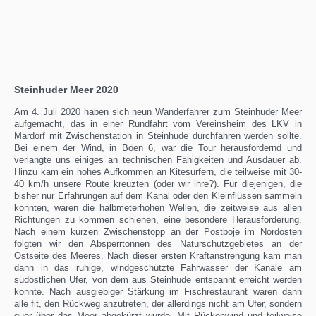
Steinhuder Meer 2020
Am 4. Juli 2020 haben sich neun Wanderfahrer zum Steinhuder Meer
aufgemacht, das in einer Rundfahrt vom Vereinsheim des LKV in
Mardorf mit Zwischenstation in Steinhude durchfahren werden sollte.
Bei einem 4er Wind, in Böen 6, war die Tour herausfordernd und
verlangte uns einiges an technischen Fähigkeiten und Ausdauer ab.
Hinzu kam ein hohes Aufkommen an Kitesurfern, die teilweise mit 30-
40 km/h unsere Route kreuzten (oder wir ihre?). Für diejenigen, die
bisher nur Erfahrungen auf dem Kanal oder den Kleinflüssen sammeln
konnten, waren die halbmeterhohen Wellen, die zeitweise aus allen
Richtungen zu kommen schienen, eine besondere Herausforderung.
Nach einem kurzen Zwischenstopp an der Postboje im Nordosten
folgten wir den Absperrtonnen des Naturschutzgebietes an der
Ostseite des Meeres. Nach dieser ersten Kraftanstrengung kam man
dann in das ruhige, windgeschützte Fahrwasser der Kanäle am
südöstlichen Ufer, von dem aus Steinhude entspannt erreicht werden
konnte. Nach ausgiebiger Stärkung im Fischrestaurant waren dann
alle fit, den Rückweg anzutreten, der allerdings nicht am Ufer, sondern
quer über das Meer abgekürzt wurde. Mit Rückenwind und teilweise