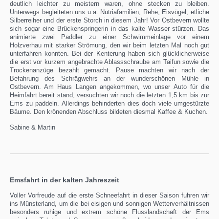
deutlich leichter zu meistern waren, ohne stecken zu bleiben.
Unterwegs begleiteten uns u.a. Nutriafamilien, Rehe, Eisvögel, etliche
Silberreiher und der erste Storch in diesem Jahr! Vor Ostbevern wollte
sich sogar eine Brückenspringerin in das kalte Wasser stürzen. Das
animierte zwei Paddler zu einer Schwimmeinlage vor einem
Holzverhau mit starker Strömung, den wir beim letzten Mal noch gut
unterfahren konnten. Bei der Kenterung haben sich glücklicherweise
die erst vor kurzem angebrachte Ablassschraube am Taifun sowie die
Trockenanzüge bezahlt gemacht. Pause machten wir nach der
Befahrung des Schrägwehrs an der wunderschönen Mühle in
Ostbevern. Am Haus Langen angekommen, wo unser Auto für die
Heimfahrt bereit stand, versuchten wir noch die letzten 1,5 km bis zur
Ems zu paddeln. Allerdings behinderten dies doch viele umgestürzte
Bäume. Den krönenden Abschluss bildeten diesmal Kaffee & Kuchen.
Sabine & Martin
Emsfahrt in der kalten Jahreszeit
Voller Vorfreude auf die erste Schneefahrt in dieser Saison fuhren wir
ins Münsterland, um die bei eisigen und sonnigen Wetterverhältnissen
besonders ruhige und extrem schöne Flusslandschaft der Ems