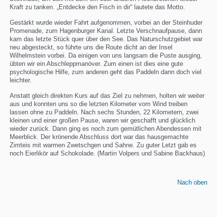
Kraft zu tanken. „Entdecke den Fisch in dir“ lautete das Motto.
Gestärkt wurde wieder Fahrt aufgenommen, vorbei an der Steinhuder
Promenade, zum Hagenburger Kanal. Letzte Verschnaufpause, dann
kam das letzte Stück quer über den See. Das Naturschutzgebiet war
neu abgesteckt, so führte uns die Route dicht an der Insel
Wilhelmstein vorbei. Da einigen von uns langsam die Puste ausging,
übten wir ein Abschleppmanöver. Zum einen ist dies eine gute
psychologische Hilfe, zum anderen geht das Paddeln dann doch viel
leichter.
Anstatt gleich direkten Kurs auf das Ziel zu nehmen, holten wir weiter
aus und konnten uns so die letzten Kilometer vom Wind treiben
lassen ohne zu Paddeln. Nach sechs Stunden, 22 Kilometern, zwei
kleinen und einer großen Pause, waren wir geschafft und glücklich
wieder zurück. Dann ging es noch zum gemütlichen Abendessen mit
Meerblick. Der krönende Abschluss dort war das hausgemachte
Zimteis mit warmen Zwetschgen und Sahne. Zu guter Letzt gab es
noch Eierlikör auf Schokolade. (Martin Volpers und Sabine Backhaus)
Nach oben