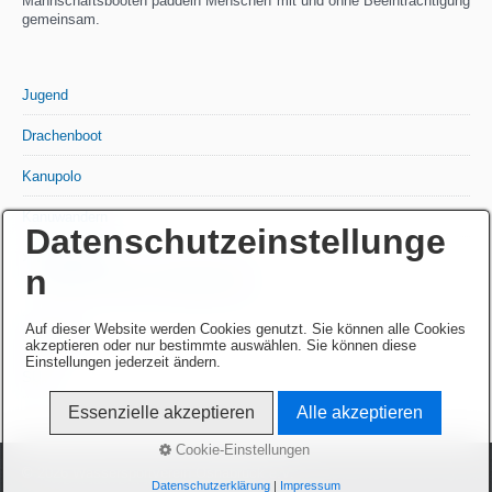
Mannschaftsbooten paddeln Menschen mit und ohne Beeinträchtigung
gemeinsam.
Jugend
Drachenboot
Kanupolo
Kanuwandern
Datenschutzeinstellunge
›
Rennkajak
n
Kontakt_Termine_Trainingszeiten
Auf dieser Website werden Cookies genutzt. Sie können alle Cookies
Senioren
akzeptieren oder nur bestimmte auswählen. Sie können diese
Einstellungen jederzeit ändern.
SUP
Essenzielle akzeptieren
Alle akzeptieren
Cookie-Einstellungen
© 2026 Wassersportverein Osnabrück e.V.
Datenschutzerklärung
|
Impressum