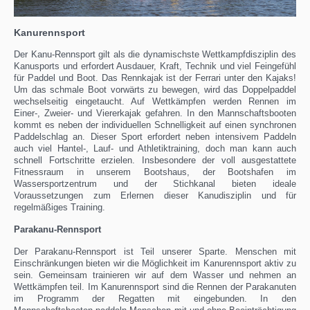
Kanurennsport
Der Kanu-Rennsport gilt als die dynamischste Wettkampfdisziplin des
Kanusports und erfordert Ausdauer, Kraft, Technik und viel Feingefühl
für Paddel und Boot. Das Rennkajak ist der Ferrari unter den Kajaks!
Um das schmale Boot vorwärts zu bewegen, wird das Doppelpaddel
wechselseitig eingetaucht. Auf Wettkämpfen werden Rennen im
Einer-, Zweier- und Viererkajak gefahren. In den Mannschaftsbooten
kommt es neben der individuellen Schnelligkeit auf einen synchronen
Paddelschlag an. Dieser Sport erfordert neben intensivem Paddeln
auch viel Hantel-, Lauf- und Athletiktraining, doch man kann auch
schnell Fortschritte erzielen. Insbesondere der voll ausgestattete
Fitnessraum in unserem Bootshaus, der Bootshafen im
Wassersportzentrum und der Stichkanal bieten ideale
Voraussetzungen zum Erlernen dieser Kanudisziplin und für
regelmäßiges Training.
Parakanu-Rennsport
Der Parakanu-Rennsport ist Teil unserer Sparte. Menschen mit
Einschränkungen bieten wir die Möglichkeit im Kanurennsport aktiv zu
sein. Gemeinsam trainieren wir auf dem Wasser und nehmen an
Wettkämpfen teil. Im Kanurennsport sind die Rennen der Parakanuten
im Programm der Regatten mit eingebunden. In den